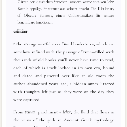
Gärten der klassischen Sprachen, sondern wurde 2012 von John
Koenig geprägt. Er stammt aus seinem Projekt The Dictionary
of Obscure Sorrows, einem Online-Lexikon für schwer
benennbare Emotionen.
vellichor
n
.
the strange wistfulness of used bookstores, which are
somehow infused with the passage of time—filled with
thousands of old books you’ll never have time to read,
each of which is itself locked in its own era, bound
and dated and papered over like an old room the
author abandoned years ago, a hidden annex littered
with thoughts left just as they were on the day they
were captured.
From
vellum
, parchment +
ichor
, the fluid that flows in
the veins of the gods in Ancient Greek mythology.